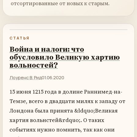
отсортированные от новых к старым.
СТАТЬЯ
Война и налоги: что
обусловило Великую хартию
вольностей?
Лоуренс В. Рид
01.06.2020
15 июня 1215 года в долине Раннимед-на-
Темзе, всего в двадцати милях к западу от
Лондона была принята &ldquo;Великая
хартия вольнстей&rdquo;. О таких
событиях нужно помнить, так как они