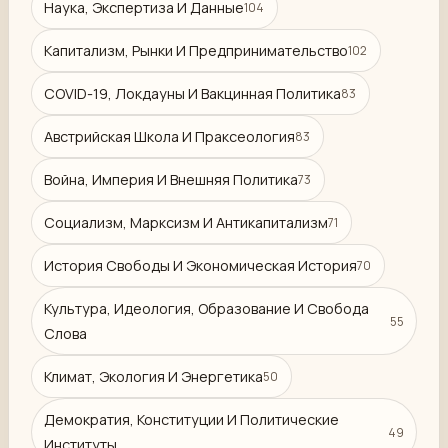
Наука, Экспертиза И Данные
104
Капитализм, Рынки И Предпринимательство
102
COVID-19, Локдауны И Вакцинная Политика
83
Австрийская Школа И Праксеология
83
Война, Империя И Внешняя Политика
73
Социализм, Марксизм И Антикапитализм
71
История Свободы И Экономическая История
70
Культура, Идеология, Образование И Свобода
55
Слова
Климат, Экология И Энергетика
50
Демократия, Конституции И Политические
49
Институты