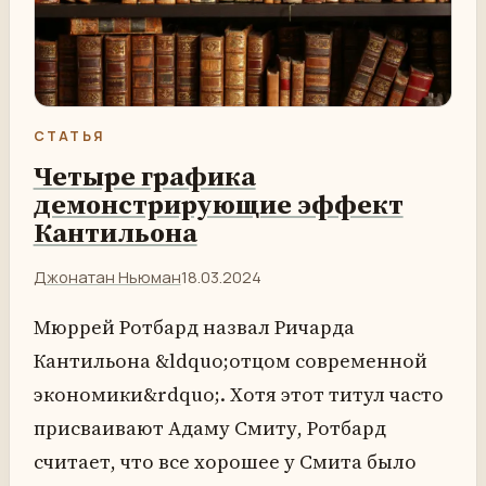
СТАТЬЯ
Четыре графика
демонстрирующие эффект
Кантильона
Джонатан Ньюман
18.03.2024
Мюррей Ротбард назвал Ричарда
Кантильона &ldquo;отцом современной
экономики&rdquo;. Хотя этот титул часто
присваивают Адаму Смиту, Ротбард
считает, что все хорошее у Смита было