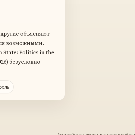
 другие объясняют
тся возможными.
tate: Politics in the
2026) безусловно
роль
Австрийская школа, история идей и