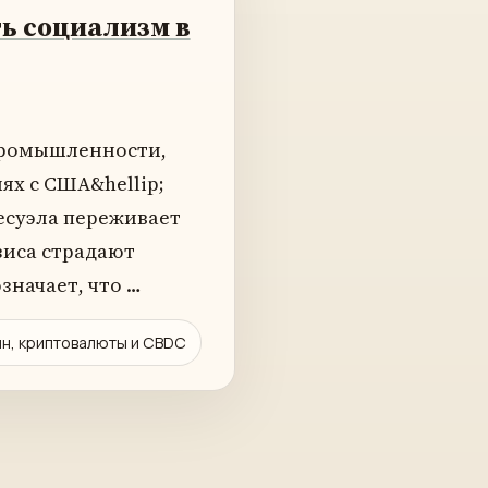
ь социализм в
промышленности,
х с США&hellip;
есуэла переживает
изиса страдают
значает, что …
ин, криптовалюты и CBDC