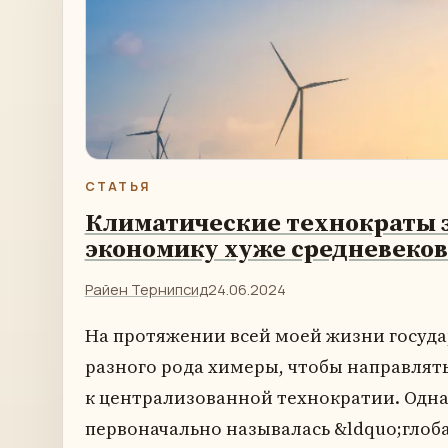
СТАТЬЯ
Климатические технократы 
экономику хуже средневеков
Райен Тернипсид
24.06.2024
На протяжении всей моей жизни госуда
разного рода химеры, чтобы направлят
к централизованной технократии. Одна
первоначально называлась &ldquo;гло