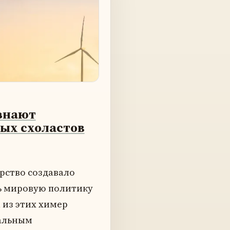
знают
ых схоластов
рство создавало
ь мировую политику
 из этих химер
бальным