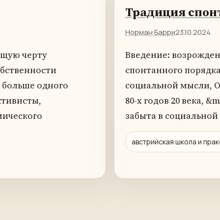
Традиция спон
Норман Барри
23.10.2024
ющую черту
Введение: возрожден
обственности
спонтанного порядка
т больше одного
социальной мысли, О
ктивисты,
80-х годов 20 века, &
мического
забыта в социальной
австрийская школа и пра