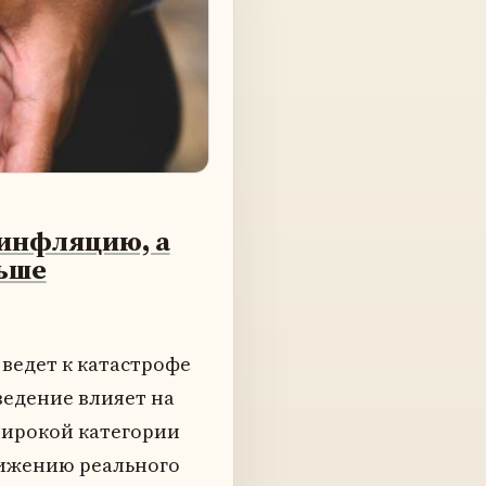
инфляцию, а
льше
едет к катастрофе
едение влияет на
широкой категории
нижению реального