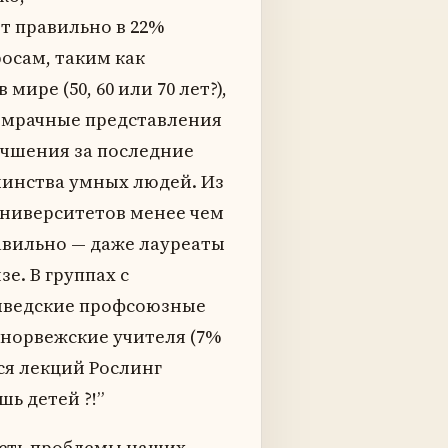
т правильно в 22%
осам, таким как
в мире (50, 60 или 70 лет?),
м мрачные представления
учшения за последние
шинства умных людей. Из
университетов менее чем
авильно — даже лауреаты
. В группах с
шведские профсоюзные
 норвежские учителя (7%
ся лекций Рослинг
шь детей ?!”
асть проблемы наших