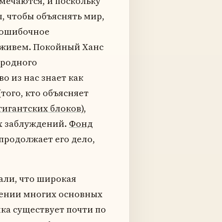
мечаются, и поскольку
 чтобы объяснять мир,
 ошибочное
 живем. Покойный Ханс
ародного
о из нас знает как
(того, кто объясняет
гигантских блоков),
х заблуждений.
Фонд
продолжает его дело,
али, что широкая
шении многих основных
ка существует почти по