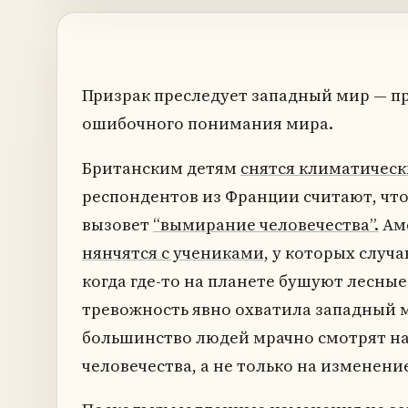
Призрак преследует западный мир — пр
ошибочного понимания мира.
Британским детям
снятся климатичес
респондентов из Франции считают, чт
вызовет
“вымирание человечества”.
Аме
нянчятся с учениками,
у которых случа
когда где-то на планете бушуют лесны
тревожность явно охватила западный м
большинство людей мрачно смотрят на 
человечества, а не только на изменени