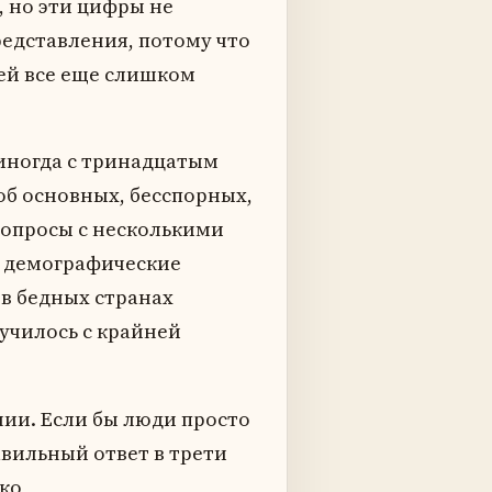
, но эти цифры не
едставления, потому что
ей все еще слишком
иногда с тринадцатым
об основных, бесспорных,
вопросы с несколькими
к демографические
 в бедных странах
училось с крайней
нии. Если бы люди просто
авильный ответ в трети
ко,