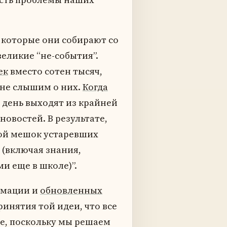
 которые они собирают со
великие “не-события”.
ек
вместо сотен тысяч,
 не слышим о них.
Когда
день выходят из крайней
овостей. В результате,
бой мешок устаревших
 (включая знания,
и еще в школе)”.
рмации и
обновленных
инятия той идеи, что все
же, поскольку мы решаем