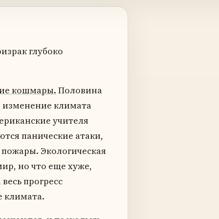
израк глубоко
кие кошмары.
Половина
о изменение климата
риканские учителя
ются панические атаки,
е пожары. Экологическая
ир, но что еще хуже,
весь прогресс
е климата.