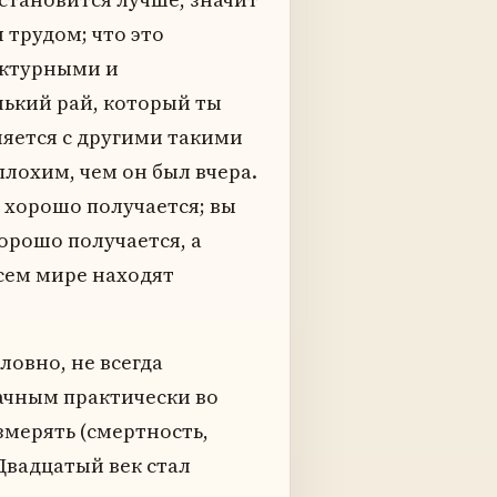
 трудом; что это
уктурными и
нький рай, который ты
няется с другими такими
плохим, чем он был вчера.
я хорошо получается; вы
хорошо получается, а
сем мире находят
ловно, не всегда
ачным практически во
мерять (смертность,
Двадцатый век стал