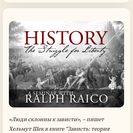
«Люди склонны к зависти»
, – пишет
Хельмут Шек в книге “Зависть: теория