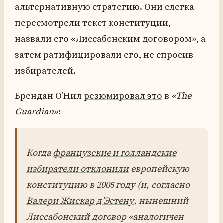
альтернативную стратегию. Они слегка
пересмотрели текст конституции,
назвали его «Лиссабонским договором», а
затем ратифицировали его, не спросив
избирателей.
Брендан О’Нил
резюмировал это
в
«The
Guardian»
:
Когда
французские и голландские
избиратели отклонили
европейскую
конституцию в 2005 году (и, согласно
Валери Жискар д’Эстену
, нынешний
Лиссабонский договор «аналогичен