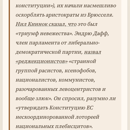
конституции»), их начали насмешливо
оскорблять аристократы из Брюсселя.
Нил Киннок сказал, что
это был
«триумф невежества». Эндрю Дафф,
член парламента от либерально-
демократической партии,
назвал
«реджекционистов»
«странной
группой расистов, ксенофобов,
националистов, коммунистов,
разочарованных левоцентристов и
вообще злюк». Он спросил, разумно ли
«утверждать Конституцию ЕС
нескоординорованной лотореей
национальных плебисцитов».